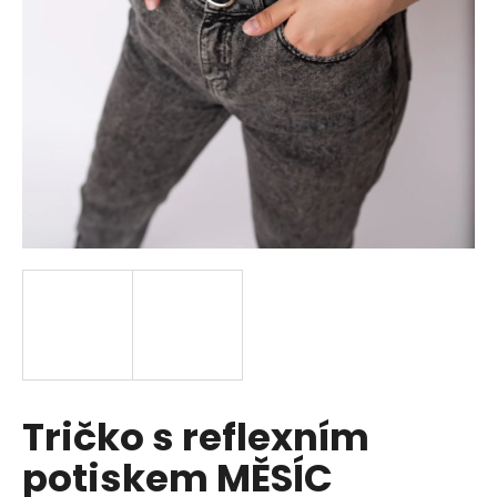
a
j
í
t
?
HLEDAT
D
o
p
Tričko s reflexním
o
r
potiskem MĚSÍC
u