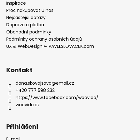
t
Inspirace
í
Proč nakupovat u nás
Nejčastější dotazy
Doprava a platba
Obchodní podmínky
Podmínky ochrany osobních údajů
UX & WebDesign ✁ PAVELSLOVACEK.com
Kontakt
dana.skovajsova
@
email.cz
+420 777 598 232
https://www.facebook.com/woovida/
woovida.cz
Přihlášení
E-mail