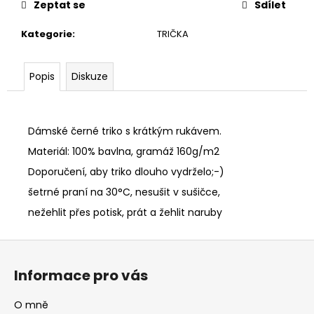
Zeptat se
Sdílet
Kategorie
:
TRIČKA
Popis
Diskuze
Dámské černé triko s krátkým rukávem.
Materiál: 100% bavlna, gramáž 160g/m2
Doporučení, aby triko dlouho vydrželo;-)
šetrné praní na 30°C, nesušit v sušičce,
nežehlit přes potisk, prát a žehlit naruby
Z
á
Informace pro vás
p
a
O mně