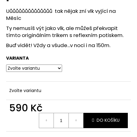
č
u
Uůůůůůůůůůůůůůů tak nějak zní vlk vyjící na
j
Měsíc
e
m
Ty nemusíš výt jako vlk, ale můžeš překvapit
e
tímto originálním trikem s reflexním potiskem.
Buď vidět! Vždy a všude...v noci i na 150m.
REFLEXNÍ
PLACKA
VARIANTA
ANDĚLSKÁ
KŘÍDLA
119
Kč
Zvolte variantu
590 Kč
Měrná
DO KOŠÍKU
cena: