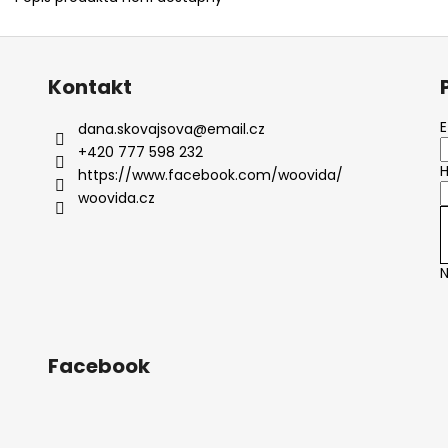
Kontakt
E
dana.skovajsova
@
email.cz
+420 777 598 232
H
https://www.facebook.com/woovida/
woovida.cz
N
Facebook