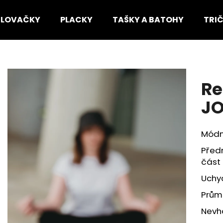
HLOVAČKY
PLACKY
TAŠKY A BATOHY
TRI
Co potřebujete najít?
Re
HLEDAT
J
Módn
Doporučujeme
Předn
část 
Uchyc
Prům
Nevho