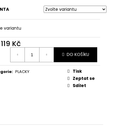
A MM
ANTA
te variantu
d
119 Kč
ná
DO KOŠÍKU
:
Tisk
gorie
:
PLACKY
Zeptat se
Sdílet