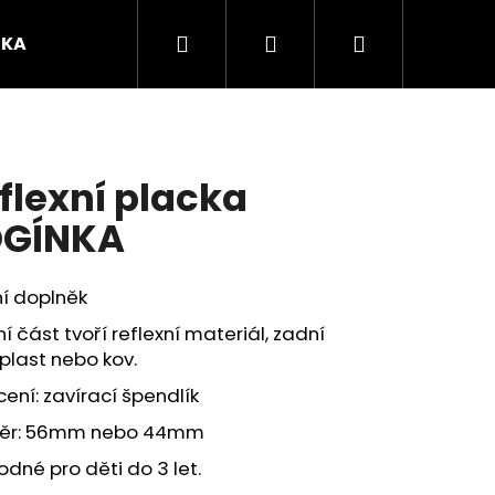
Hledat
Přihlášení
Nákupní
ČKA
O mně
košík
flexní placka
OGÍNKA
í doplněk
í část tvoří reflexní materiál, zadní
plast nebo kov.
ení: zavírací špendlík
Následující
ěr: 56mm nebo 44mm
dné pro děti do 3 let.