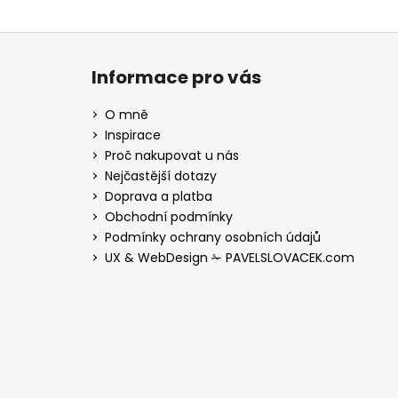
Z
á
Informace pro vás
p
a
O mně
t
Inspirace
í
Proč nakupovat u nás
Nejčastější dotazy
Doprava a platba
Obchodní podmínky
Podmínky ochrany osobních údajů
UX & WebDesign ✁ PAVELSLOVACEK.com