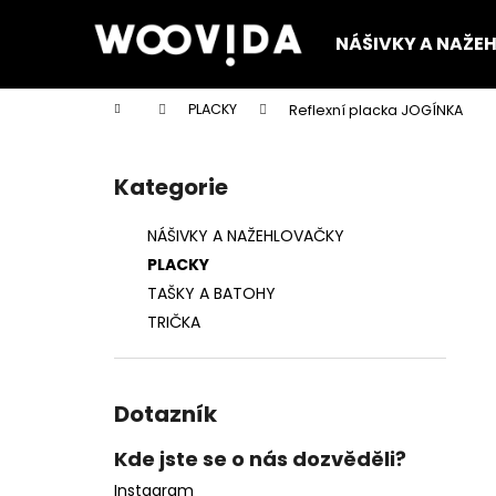
K
Přejít
na
o
NÁŠIVKY A NAŽE
obsah
Zpět
Zpět
š
do
do
í
Domů
PLACKY
Reflexní placka JOGÍNKA
k
obchodu
obchodu
P
o
Kategorie
Přeskočit
s
kategorie
t
NÁŠIVKY A NAŽEHLOVAČKY
r
PLACKY
a
TAŠKY A BATOHY
n
TRIČKA
n
í
p
Dotazník
a
n
Kde jste se o nás dozvěděli?
e
Instagram