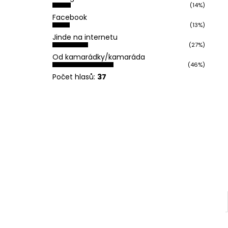
REFLEXNÍ PLACKA OH YEAH
(14%)
l
119 Kč
Facebook
(13%)
Jinde na internetu
(27%)
Od kamarádky/kamaráda
(46%)
Počet hlasů:
37