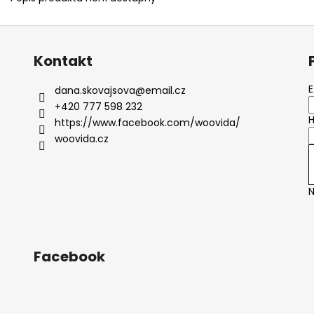
Kontakt
E
dana.skovajsova
@
email.cz
+420 777 598 232
H
https://www.facebook.com/woovida/
woovida.cz
N
Facebook