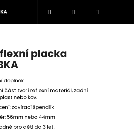
Hledat
Přihlášení
Nákupní
ČKA
O mně
košík
flexní placka
BKA
í doplněk
í část tvoří reflexní materiál, zadní
plast nebo kov.
ení: zavírací špendlík
Následující
ěr: 56mm nebo 44mm
dné pro děti do 3 let.