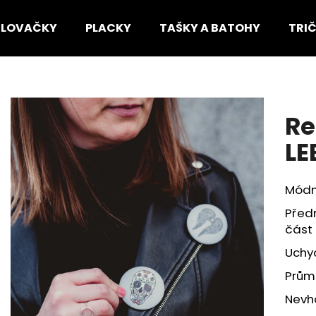
HLOVAČKY
PLACKY
TAŠKY A BATOHY
TRI
Co potřebujete najít?
Re
HLEDAT
LE
Módn
Doporučujeme
Předn
část 
Uchyc
Prům
Nevho