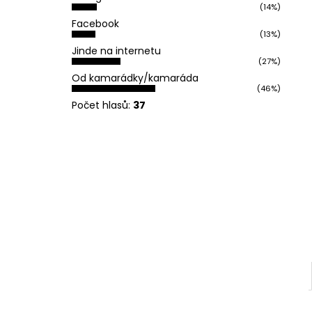
REFLEXNÍ PLACKA OH YEAH
(14%)
l
119 Kč
Facebook
(13%)
Jinde na internetu
(27%)
Od kamarádky/kamaráda
(46%)
Počet hlasů:
37