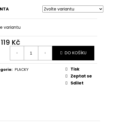
A MM
ANTA
te variantu
d
119 Kč
ná
DO KOŠÍKU
:
Tisk
gorie
:
PLACKY
Zeptat se
Sdílet