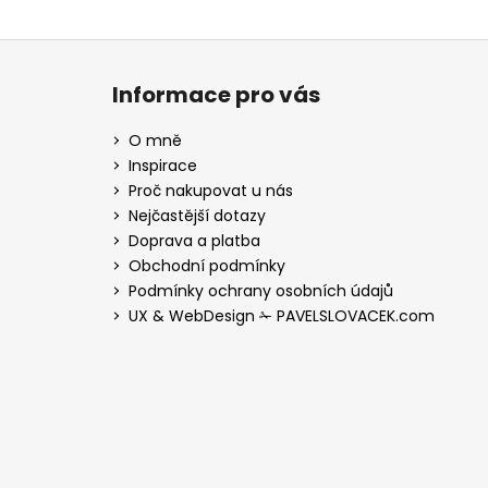
Z
á
Informace pro vás
p
a
O mně
t
Inspirace
í
Proč nakupovat u nás
Nejčastější dotazy
Doprava a platba
Obchodní podmínky
Podmínky ochrany osobních údajů
UX & WebDesign ✁ PAVELSLOVACEK.com