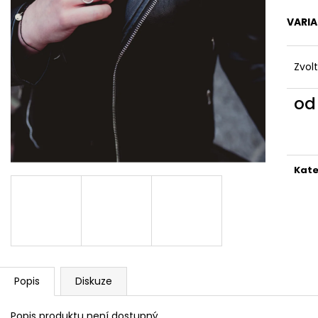
REFLEXNÍ PLACKA MIX
REFLEXNÍ PLACK
149 Kč
119 Kč
VARI
Zvol
o
Měr
cena
Kate
Popis
Diskuze
Popis produktu není dostupný