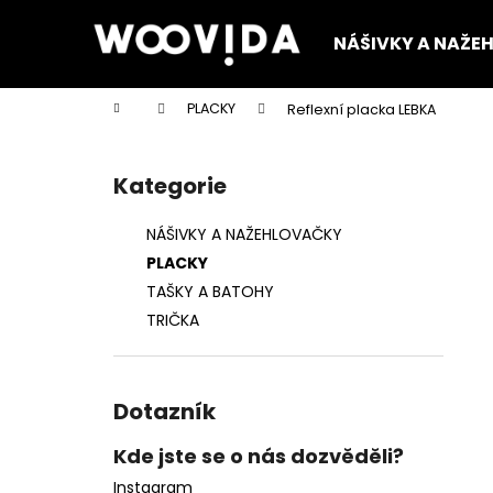
K
Přejít
na
o
NÁŠIVKY A NAŽE
obsah
Zpět
Zpět
š
do
do
í
Domů
PLACKY
Reflexní placka LEBKA
k
obchodu
obchodu
P
o
Kategorie
Přeskočit
s
kategorie
t
NÁŠIVKY A NAŽEHLOVAČKY
r
PLACKY
a
TAŠKY A BATOHY
n
TRIČKA
n
í
p
Dotazník
a
n
Kde jste se o nás dozvěděli?
e
Instagram