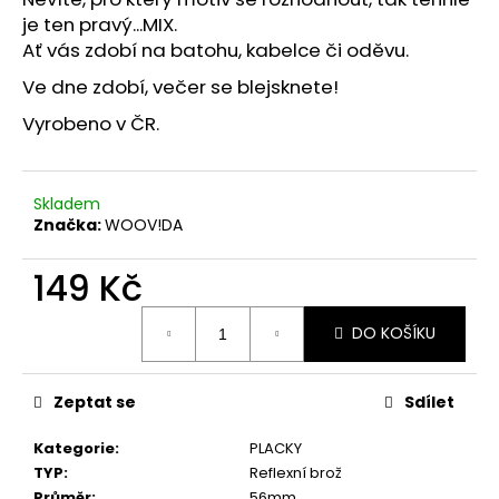
č
je ten pravý...MIX.
u
Ať vás zdobí na batohu, kabelce či oděvu.
j
e
Ve dne zdobí, večer se blejsknete!
m
Vyrobeno v ČR.
e
REFLEXNÍ
Skladem
PLACKA
Značka:
WOOV!DA
MIX
149
149 Kč
Kč
Měrná
DO KOŠÍKU
cena:
Zeptat se
Sdílet
Kategorie
:
PLACKY
TYP
:
Reflexní brož
Průměr
:
56mm