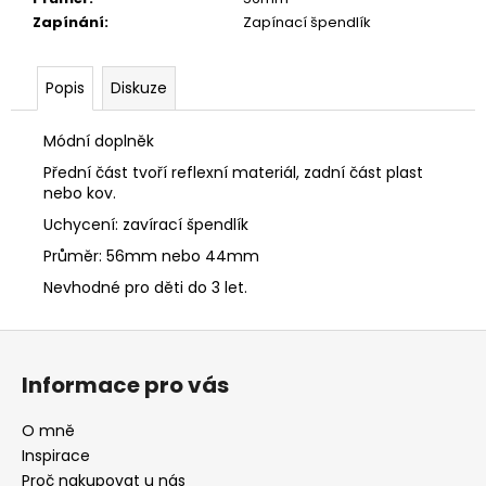
Zapínání
:
Zapínací špendlík
Popis
Diskuze
Módní doplněk
Přední část tvoří reflexní materiál, zadní část plast
nebo kov.
Uchycení: zavírací špendlík
Průměr: 56mm nebo 44mm
Nevhodné pro děti do 3 let.
Z
á
Informace pro vás
p
a
O mně
t
Inspirace
í
Proč nakupovat u nás