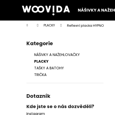
K
Přejít
na
o
NÁŠIVKY A NAŽE
obsah
Zpět
Zpět
š
do
do
í
Domů
PLACKY
Reflexní placka HYPNO
k
obchodu
obchodu
P
o
Kategorie
Přeskočit
s
kategorie
t
NÁŠIVKY A NAŽEHLOVAČKY
r
PLACKY
a
TAŠKY A BATOHY
n
TRIČKA
n
í
p
Dotazník
a
n
Kde jste se o nás dozvěděli?
e
Instagram