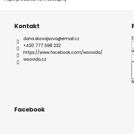
Kontakt
E
dana.skovajsova
@
email.cz
+420 777 598 232
H
https://www.facebook.com/woovida/
woovida.cz
N
Facebook