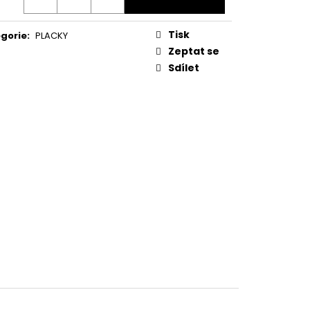
A MM
Tisk
gorie
:
PLACKY
Zeptat se
Sdílet