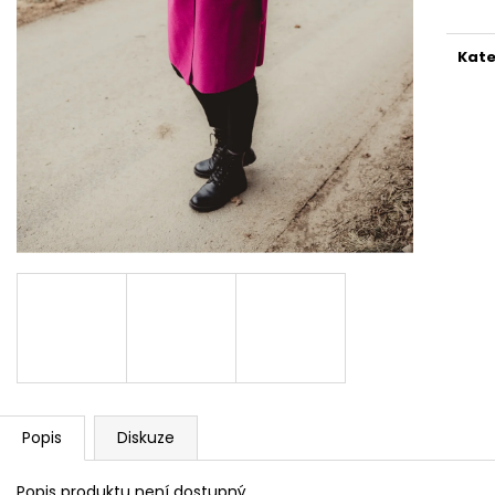
REFLEXNÍ PLACKA MIX
REFLEXNÍ PLACK
149 Kč
119 Kč
Kate
Popis
Diskuze
Popis produktu není dostupný