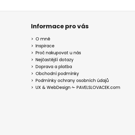
Z
á
Informace pro vás
p
a
O mně
t
Inspirace
í
Proč nakupovat u nás
Nejčastější dotazy
Doprava a platba
Obchodní podmínky
Podmínky ochrany osobních údajů
UX & WebDesign ✁ PAVELSLOVACEK.com