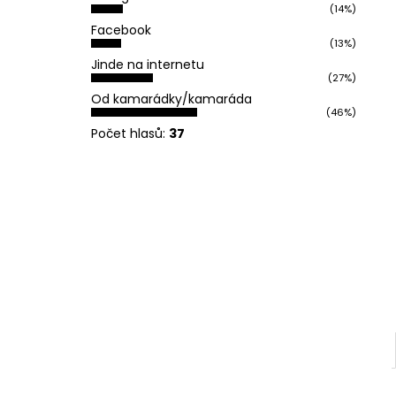
REFLEXNÍ PLACKA OH YEAH
(14%)
l
119 Kč
Facebook
(13%)
Jinde na internetu
(27%)
Od kamarádky/kamaráda
(46%)
Počet hlasů:
37