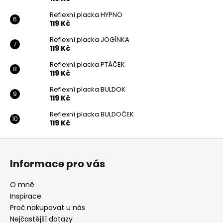
Reflexní placka HYPNO
119 Kč
Reflexní placka JOGÍNKA
119 Kč
Reflexní placka PTÁČEK
119 Kč
Reflexní placka BULDOK
119 Kč
Reflexní placka BULDOČEK
119 Kč
Z
á
Informace pro vás
p
a
O mně
t
Inspirace
í
Proč nakupovat u nás
Nejčastější dotazy