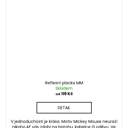
Reflexní placka MM
Skladem
119 Kč
od
DETAIL
V jednoduchosti je krása. Motiv Mickey Mouse neurazí
nikoho.Ať vás zdobí na batohu, kabelce či oděvu. Ve