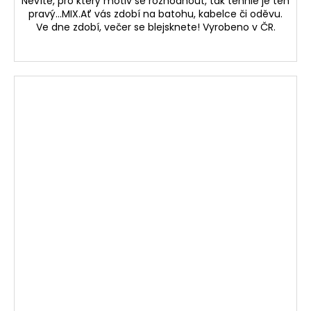
Nevíte, pro který motiv se rozhodnout, tak tenhle je ten
pravý...MIX.Ať vás zdobí na batohu, kabelce či oděvu.
Ve dne zdobí, večer se blejsknete! Vyrobeno v ČR.