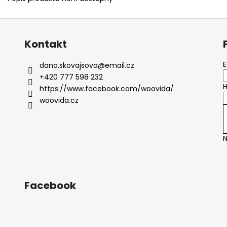
Kontakt
E
dana.skovajsova
@
email.cz
+420 777 598 232
H
https://www.facebook.com/woovida/
woovida.cz
N
Facebook