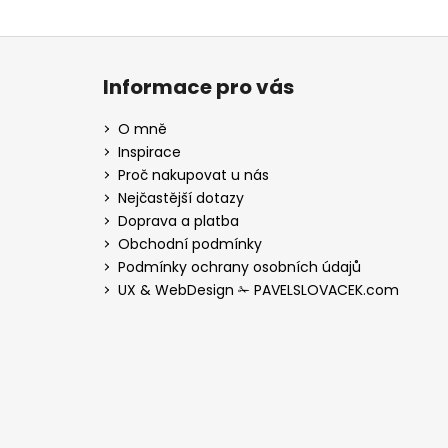
Z
á
Informace pro vás
p
a
O mně
t
Inspirace
í
Proč nakupovat u nás
Nejčastější dotazy
Doprava a platba
Obchodní podmínky
Podmínky ochrany osobních údajů
UX & WebDesign ✁ PAVELSLOVACEK.com