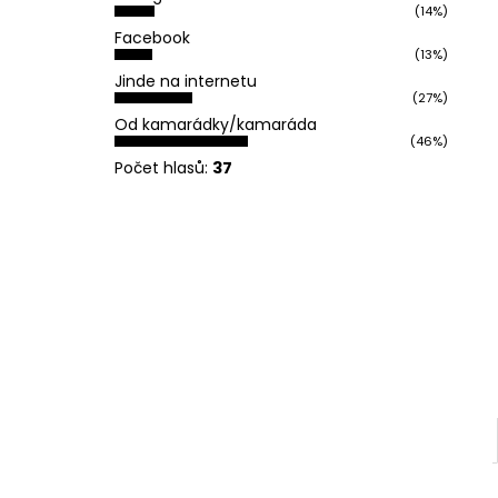
REFLEXNÍ PLACKA OH YEAH
(14%)
l
119 Kč
Facebook
(13%)
Jinde na internetu
(27%)
Od kamarádky/kamaráda
(46%)
Počet hlasů:
37