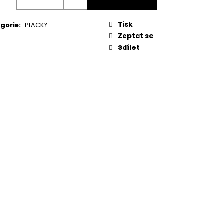
A MM
Tisk
gorie
:
PLACKY
Zeptat se
Sdílet