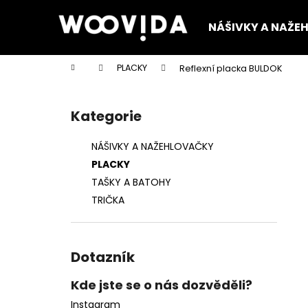
K
Přejít
na
o
NÁŠIVKY A NAŽE
obsah
Zpět
Zpět
š
do
do
í
Domů
PLACKY
Reflexní placka BULDOK
k
obchodu
obchodu
P
o
Kategorie
Přeskočit
s
kategorie
t
NÁŠIVKY A NAŽEHLOVAČKY
r
PLACKY
a
TAŠKY A BATOHY
n
TRIČKA
n
í
p
Dotazník
a
n
Kde jste se o nás dozvěděli?
e
Instagram