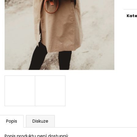
REFLEXNÍ PLACKA MIX
REFLEXNÍ PLACK
149 Kč
119 Kč
Kate
Popis
Diskuze
Popis produktu není dostupný