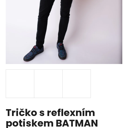
a
j
í
t
?
HLEDAT
D
o
p
Tričko s reflexním
o
r
potiskem BATMAN
u