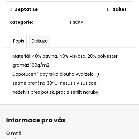
Zeptat se
Sdílet
Kategorie
:
TRIČKA
Popis
Diskuze
Materiál: 40% bavlna, 40% viskóza, 20% polyester
gramáž 160g/m2
Doporučení, aby triko dlouho vydrželo;-)
šetrné praní na 30°C, nesušit v sušičce,
nežehlit přes potisk, prát a žehlit naruby.
Z
á
Informace pro vás
p
a
O mně