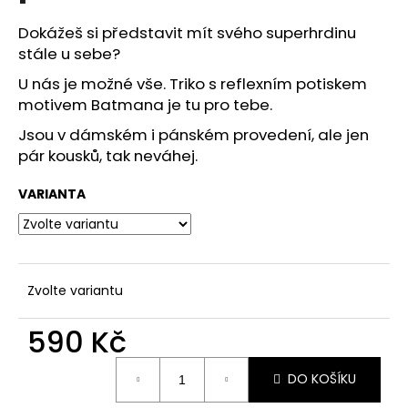
č
u
Dokážeš si představit mít svého superhrdinu
j
stále u sebe?
e
m
U nás je možné vše. Triko s reflexním potiskem
e
motivem Batmana je tu pro tebe.
Jsou v dámském i pánském provedení, ale jen
pár kousků, tak neváhej.
REFLEXNÍ
PLACKA
HYPNO
VARIANTA
119
Kč
Zvolte variantu
590 Kč
Měrná
DO KOŠÍKU
cena: