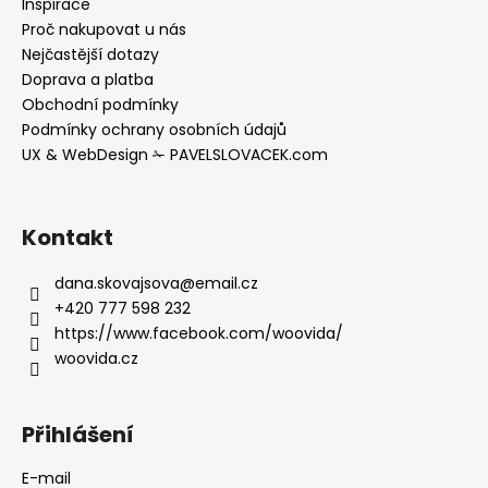
t
Inspirace
í
Proč nakupovat u nás
Nejčastější dotazy
Doprava a platba
Obchodní podmínky
Podmínky ochrany osobních údajů
UX & WebDesign ✁ PAVELSLOVACEK.com
Kontakt
dana.skovajsova
@
email.cz
+420 777 598 232
https://www.facebook.com/woovida/
woovida.cz
Přihlášení
E-mail