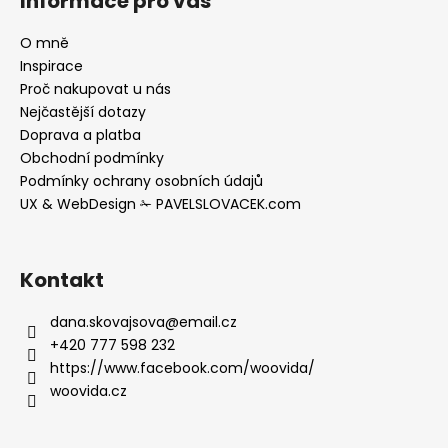
Informace pro vás
p
a
O mně
t
Inspirace
í
Proč nakupovat u nás
Nejčastější dotazy
Doprava a platba
Obchodní podmínky
Podmínky ochrany osobních údajů
UX & WebDesign ✁ PAVELSLOVACEK.com
Kontakt
dana.skovajsova
@
email.cz
+420 777 598 232
https://www.facebook.com/woovida/
woovida.cz