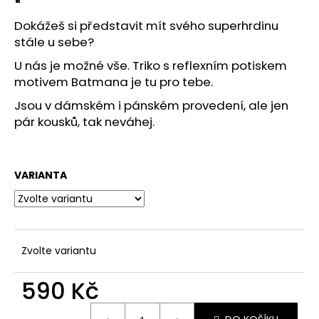
č
u
Dokážeš si představit mít svého superhrdinu
j
stále u sebe?
e
m
U nás je možné vše. Triko s reflexním potiskem
e
motivem Batmana je tu pro tebe.
Jsou v dámském i pánském provedení, ale jen
pár kousků, tak neváhej.
REFLEXNÍ
PLACKA
OH
YEAH
VARIANTA
119
Kč
Zvolte variantu
590 Kč
Měrná