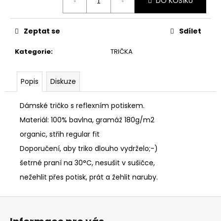
DO KOŠÍKU
cena:
Zeptat se
Sdílet
Kategorie
:
TRIČKA
Popis
Diskuze
Dámské tričko s reflexním potiskem.
Materiál: 100% bavlna, gramáž 180g/m2
organic, střih regular fit
Doporučení, aby triko dlouho vydrželo;-)
šetrné praní na 30°C, nesušit v sušičce,
nežehlit přes potisk, prát a žehlit naruby.
Z
á