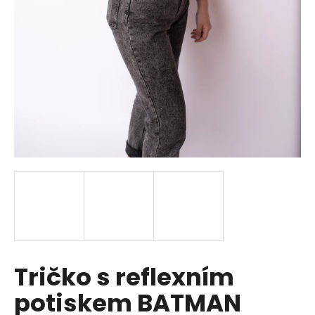
a
j
í
t
?
HLEDAT
D
o
p
Tričko s reflexním
o
r
potiskem BATMAN
u