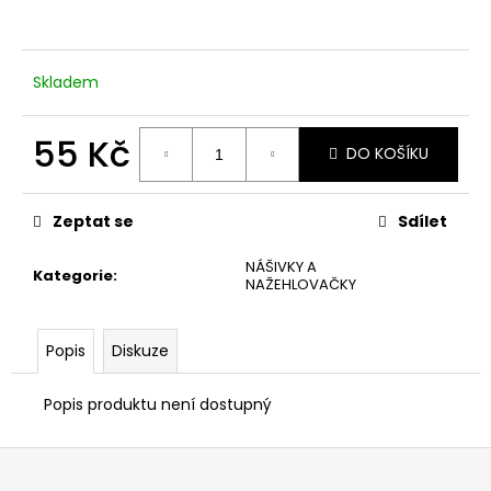
č
u
j
e
Skladem
m
e
55 Kč
DO KOŠÍKU
Měrná
REFLEXNÍ
cena:
PLACKA
Zeptat se
Sdílet
JOGÍNKA
119
NÁŠIVKY A
Kč
Kategorie
:
NAŽEHLOVAČKY
Popis
Diskuze
Popis produktu není dostupný
Z
á