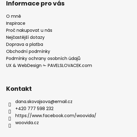
Informace pro vás
p
a
O mně
t
Inspirace
í
Proč nakupovat u nás
Nejčastější dotazy
Doprava a platba
Obchodní podmínky
Podmínky ochrany osobních údajů
UX & WebDesign ✁ PAVELSLOVACEK.com
Kontakt
dana.skovajsova
@
email.cz
+420 777 598 232
https://www.facebook.com/woovida/
woovida.cz