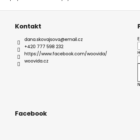
Kontakt
E
dana.skovajsova
@
email.cz
+420 777 598 232
H
https://www.facebook.com/woovida/
woovida.cz
N
Facebook