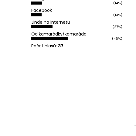
REFLEXNÍ PLACKA OH YEAH
(14%)
l
119 Kč
Facebook
(13%)
Jinde na internetu
(27%)
Od kamarádky/kamaráda
(46%)
Počet hlasů:
37