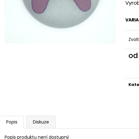
REFLEXNÍ PLACKA MIX
REFLEXNÍ PLACK
Vyro
149 Kč
119 Kč
VARI
Zvol
o
Měr
cena
Kate
Popis
Diskuze
Popis produktu není dostupný