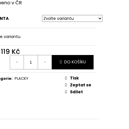
A MM
beno v ČR
ANTA
te variantu
d
119 Kč
ná
DO KOŠÍKU
:
Tisk
gorie
:
PLACKY
Zeptat se
Sdílet