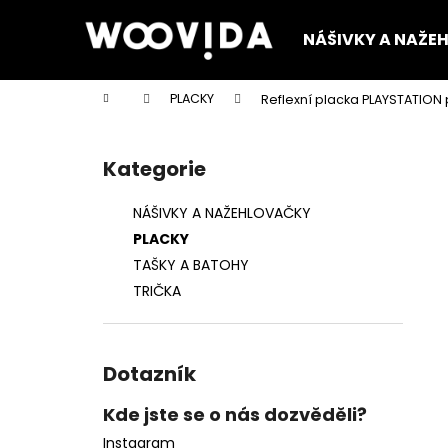
K
Přejít
na
o
NÁŠIVKY A NAŽE
obsah
Zpět
Zpět
š
do
do
í
Domů
PLACKY
Reflexní placka PLAYSTATION 
k
obchodu
obchodu
P
o
Kategorie
Přeskočit
s
kategorie
t
NÁŠIVKY A NAŽEHLOVAČKY
r
PLACKY
a
TAŠKY A BATOHY
n
TRIČKA
n
í
p
Dotazník
a
n
Kde jste se o nás dozvěděli?
e
Instagram