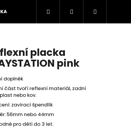
Hledat
Přihlášení
Nákupní
ČKA
O mně
košík
flexní placka
AYSTATION pink
í doplněk
í část tvoří reflexní materiál, zadní
plast nebo kov.
ení: zavírací špendlík
Následující
ěr: 56mm nebo 44mm
dné pro děti do 3 let.