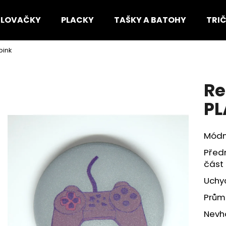
HLOVAČKY
PLACKY
TAŠKY A BATOHY
TRI
pink
Co potřebujete najít?
Re
HLEDAT
PL
Módn
Doporučujeme
Předn
část 
Uchyc
Prům
Nevho