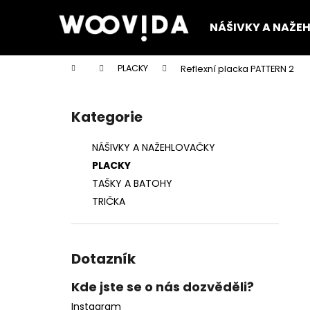
K
Přejít
na
o
NÁŠIVKY A NAŽE
obsah
Zpět
Zpět
š
do
do
í
Domů
PLACKY
Reflexní placka PATTERN 2
k
obchodu
obchodu
P
o
Kategorie
Přeskočit
s
kategorie
t
NÁŠIVKY A NAŽEHLOVAČKY
r
PLACKY
a
TAŠKY A BATOHY
n
TRIČKA
n
í
p
Dotazník
a
n
Kde jste se o nás dozvěděli?
e
Instagram