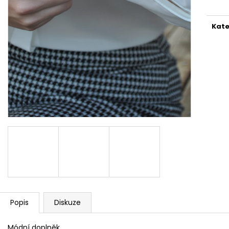
REFLEXNÍ PLACKA MIX
REFLEXNÍ PLACK
149 Kč
119 Kč
Kate
Popis
Diskuze
Módní doplněk