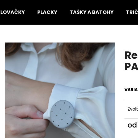
HLOVAČKY
PLACKY
TAŠKY A BATOHY
TRI
Co potřebujete najít?
Re
HLEDAT
PA
Doporučujeme
VARI
Zvol
o
Měr
cena