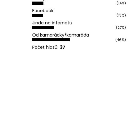
REFLEXNÍ PLACKA OH YEAH
(14%)
l
119 Kč
Facebook
(13%)
Jinde na internetu
(27%)
Od kamarádky/kamaráda
(46%)
Počet hlasů:
37