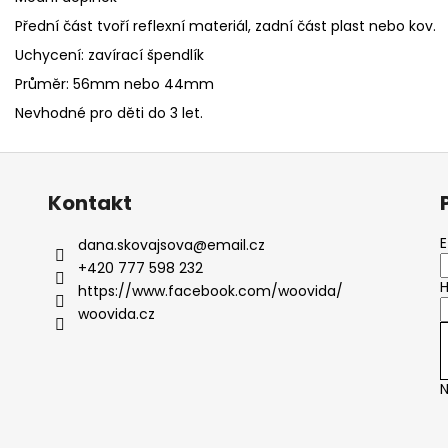
Přední část tvoří reflexní materiál, zadní část plast nebo kov.
Uchycení: zavírací špendlík
Průměr: 56mm nebo 44mm
Nevhodné pro děti do 3 let.
Kontakt
E
dana.skovajsova
@
email.cz
+420 777 598 232
H
https://www.facebook.com/woovida/
woovida.cz
N