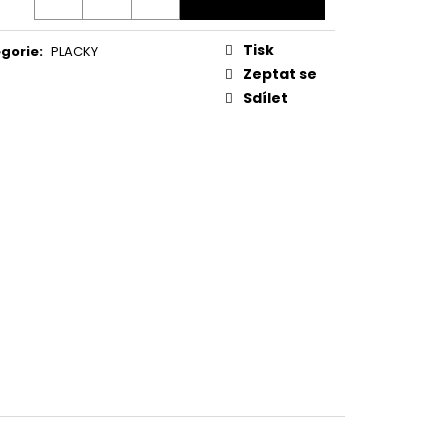
A MM
Tisk
gorie
:
PLACKY
Zeptat se
Sdílet