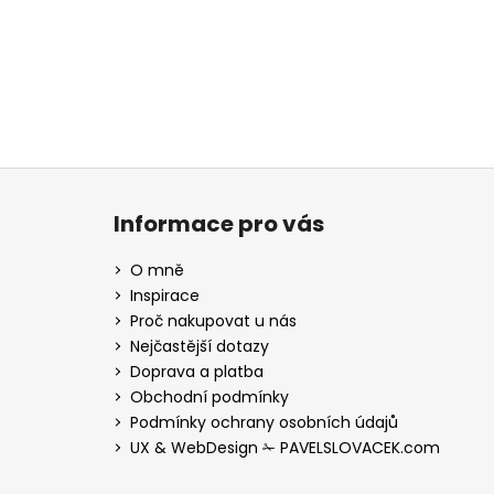
Z
á
Informace pro vás
p
a
O mně
t
Inspirace
í
Proč nakupovat u nás
Nejčastější dotazy
Doprava a platba
Obchodní podmínky
Podmínky ochrany osobních údajů
UX & WebDesign ✁ PAVELSLOVACEK.com