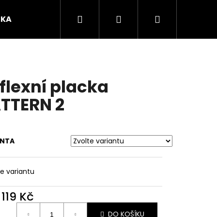
Hledat
Přihlášení
Nákupní
ČKA
O mně
košík
flexní placka
TTERN 2
ANTA
te variantu
Následující
d
119 Kč
ná
DO KOŠÍKU
: