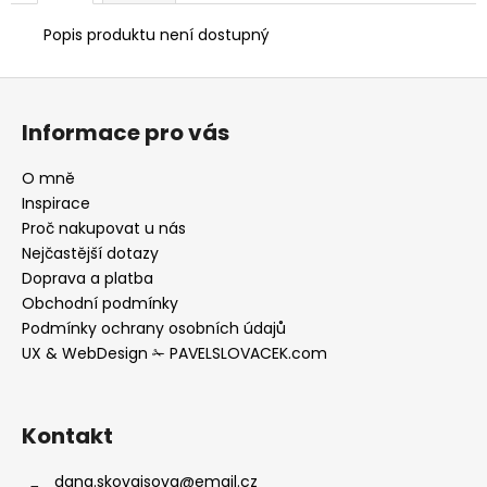
Popis produktu není dostupný
Z
á
Informace pro vás
p
a
O mně
t
Inspirace
í
Proč nakupovat u nás
Nejčastější dotazy
Doprava a platba
Obchodní podmínky
Podmínky ochrany osobních údajů
UX & WebDesign ✁ PAVELSLOVACEK.com
Kontakt
dana.skovajsova
@
email.cz