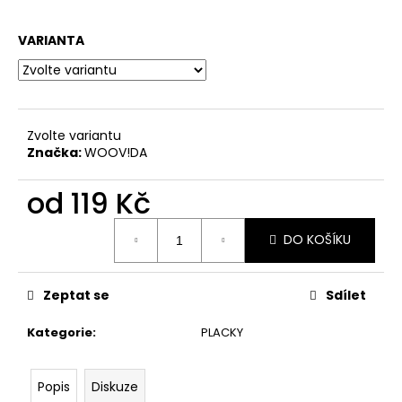
č
u
j
VARIANTA
e
m
e
Zvolte variantu
Značka:
WOOV!DA
REFLEXNÍ
PLACKA
BULDOK
od
119 Kč
119
Kč
Měrná
DO KOŠÍKU
cena:
Zeptat se
Sdílet
Kategorie
:
PLACKY
Popis
Diskuze